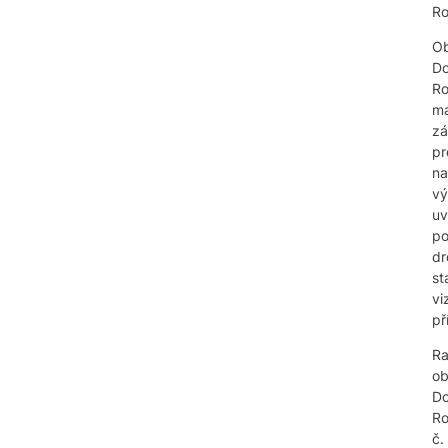
Ro
O
Do
Ro
m
z
pr
na
vý
u
po
dr
st
vi
př
R
o
Do
Ro
č.