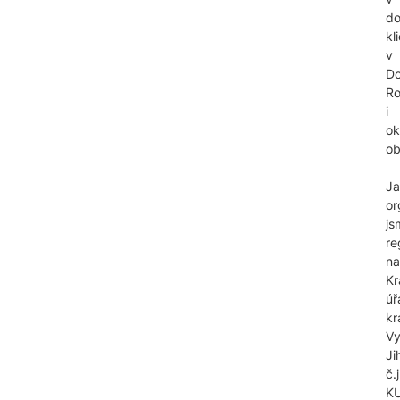
d
kl
v
Do
Ro
i
ok
ob
Ja
or
js
re
na
Kr
úř
kr
Vy
Ji
č.j
KU