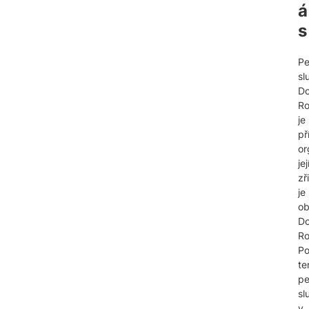
á
s
Pe
sl
Do
Ro
je
př
or
je
zř
je
o
Do
Ro
Po
te
pe
sl
v