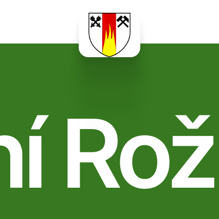
ní Rož