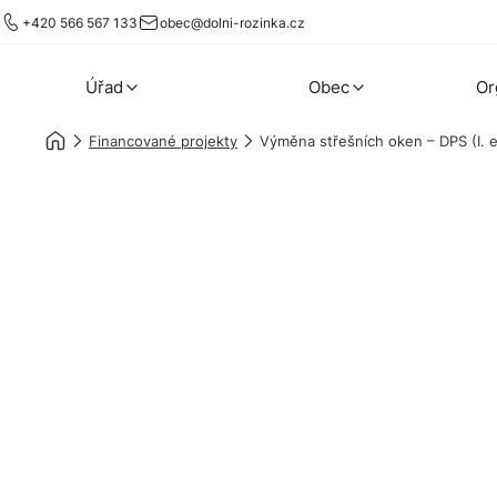
+420 566 567 133
obec@dolni-rozinka.cz
Úřad
Obec
Or
Financované projekty
Výměna střešních oken – DPS (I. 