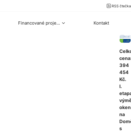
RSS čtečka
Financované projekty
Kontakt
Celk
cena
394
454
Kč.
I.
etap
vým
oken
na
Dom
s