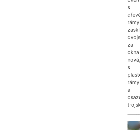
s
dřev
rámy
zask
dvojs
za
okna
nová
s
plas
rámy
a
osaz
trojs
_____