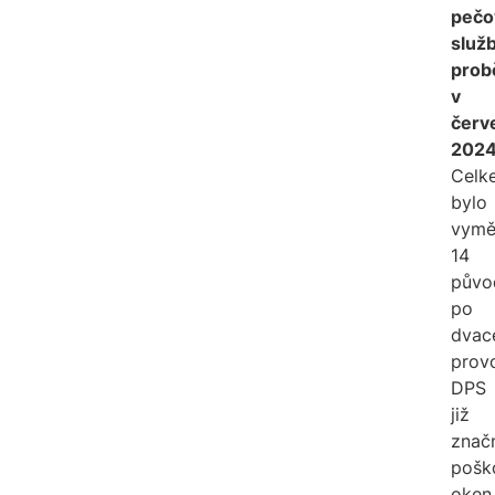
pečo
služ
prob
v
červ
2024
Celk
bylo
vymě
14
půvo
po
dvac
prov
DPS
již
znač
pošk
oken