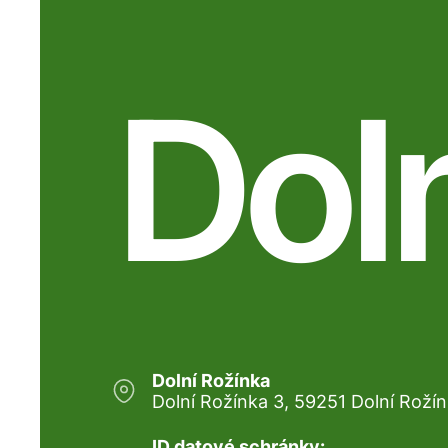
Dol
Dolní Rožínka
Dolní Rožínka 3, 59251 Dolní Roží
ID datové schránky: