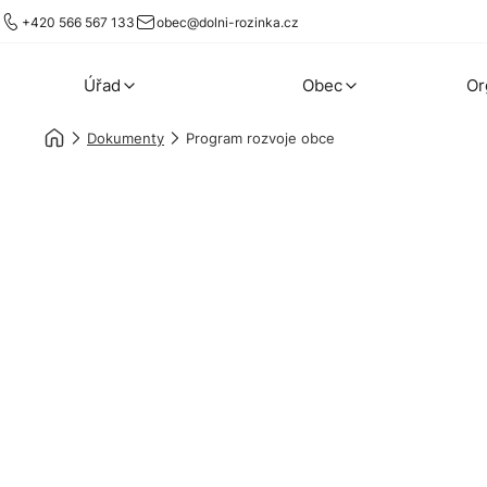
+420 566 567 133
obec@dolni-rozinka.cz
Úřad
Obec
Or
Dokumenty
Program rozvoje obce