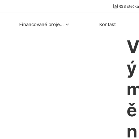
RSS čtečka
Financované projekty
Kontakt
ý
ě
n