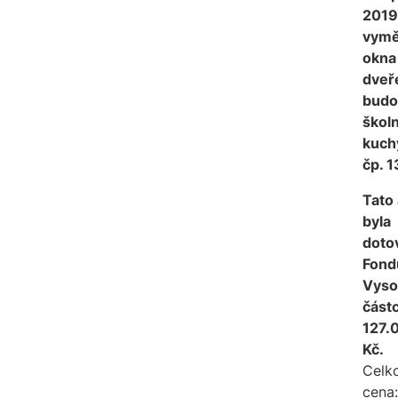
2019
vymě
okna
dveř
budo
školn
kuch
čp. 1
Tato
byla
doto
Fond
Vyso
část
127.
Kč.
Celk
cena: