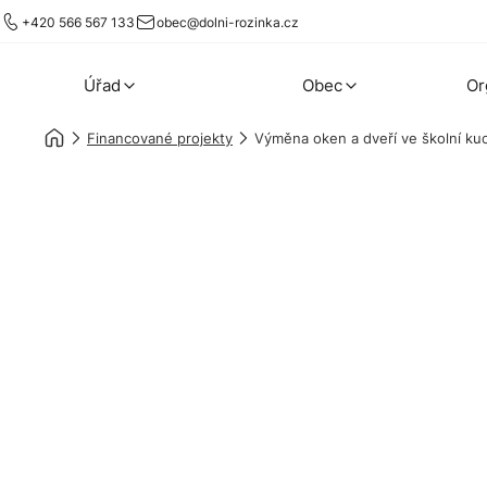
+420 566 567 133
obec@dolni-rozinka.cz
Úřad
Obec
Or
Financované projekty
Výměna oken a dveří ve školní ku