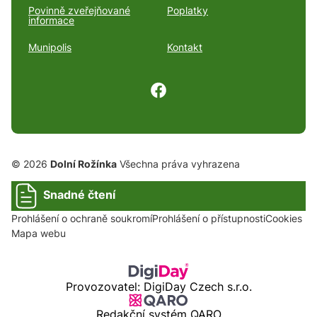
Povinně zveřejňované
Poplatky
informace
Munipolis
Kontakt
© 2026
Dolní Rožínka
Všechna práva vyhrazena
Snadné čtení
Prohlášení o ochraně soukromí
Prohlášení o přístupnosti
Cookies
Mapa webu
Provozovatel: DigiDay Czech s.r.o.
Redakční systém QARO