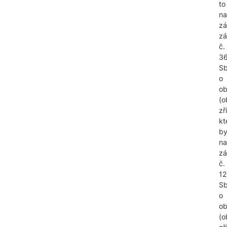
to
na
zá
zá
č.
3
Sb
o
ob
(o
zř
kt
by
na
z
č.
12
Sb
o
ob
(o