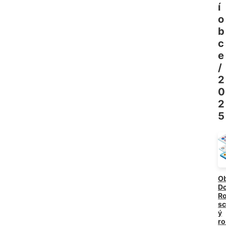
í 
o
b
c
e
/
2
0
2
5
O
Do
Ro
sc
ý
ro