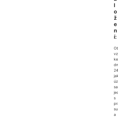
l
o
ž
e
n
í:
O
vz
ke
dn
24
ja
úz
sa
je
s
pr
su
a