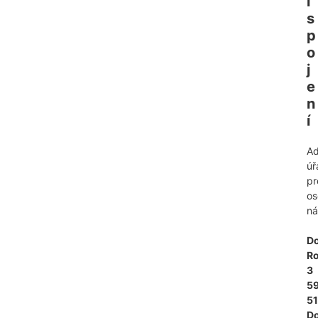
í 
s
p
o
j
e
n
í
Ad
úř
pr
os
ná
Do
Ro
3
5
51
Do