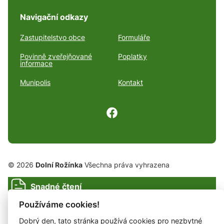
Navigační odkazy
Zastupitelstvo obce
Formuláře
Povinně zveřejňované
Poplatky
informace
Munipolis
Kontakt
© 2026
Dolní Rožínka
Všechna práva vyhrazena
Snadné čtení
Prohlášení o ochraně soukromí
Prohlášení o přístupnosti
Cookies
Používáme cookies!
Mapa webu
Dobrý den, tato stránka používá cookies pro nezbytné