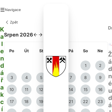
Navigace
Zpět
D
ad
K
ec
Srpen 2026
a
anizace a spolky
l
kumenty
ancované projekty
e
Po
Út
St
Čt
Pá
So
Ne
takt
Ž
n
á
d
1
2
d
á
n
3
4
5
6
7
8
9
ř
é
a
10
11
12
13
14
15
16
u
k
d
c
17
18
19
20
21
22
23
á
í