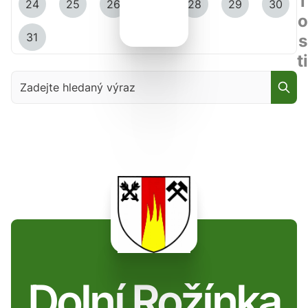
l
24
25
26
27
28
29
30
o
31
s
ti
Zadejte hledaný výraz
Dolní Rožínka