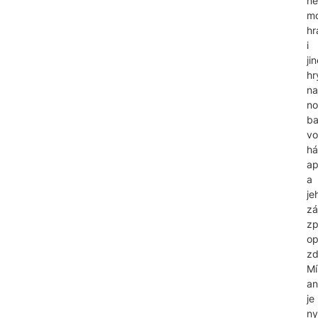
n
mo
hr
i
ji
hr
na
no
ba
vo
há
ap
a
je
zá
z
op
zd
Mí
an
je
ny