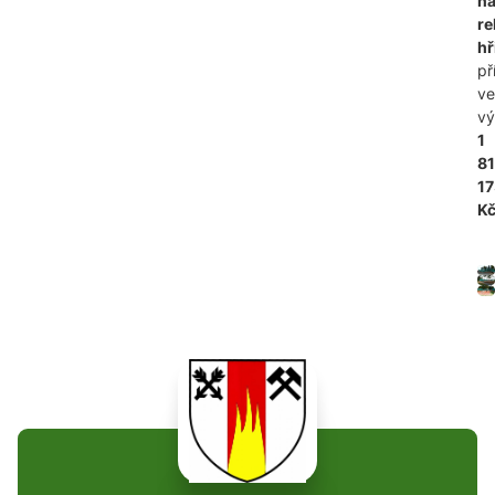
n
re
hř
př
ve
vý
1
81
17
Kč