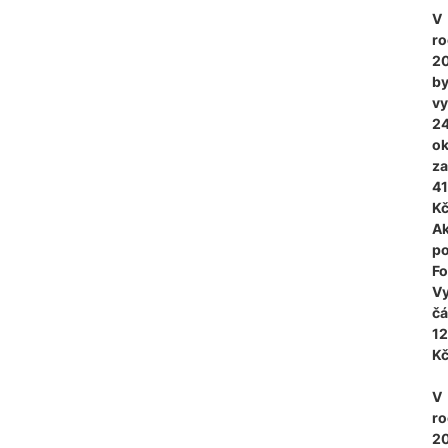
V
ro
2
by
v
2
o
za
41
Kč
Ak
po
F
Vy
čá
12
Kč
V
ro
2