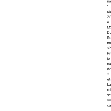
na
1.
st
Z
a
M
Do
Ro
na
síd
Pr
je
na
d
3
et
k
ro
se
vy
čá