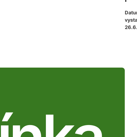
Dat
vysta
26.6
ínka