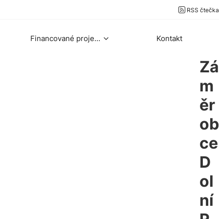
RSS čtečka
Financované projekty
Kontakt
Zá
m
ěr
ob
ce
D
ol
ní