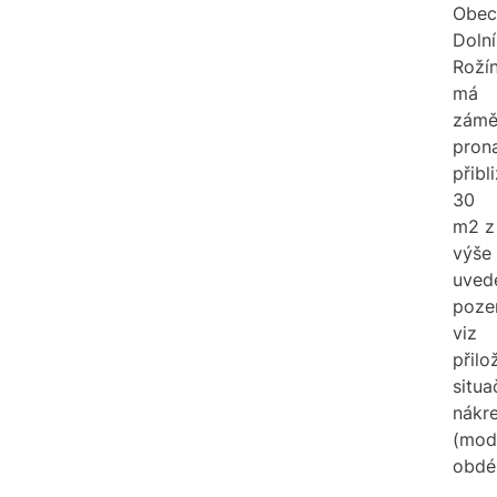
Obec
Dolní
Roží
má
zámě
pron
přibl
30
m2 z
výše
uved
poze
viz
přilo
situa
nákr
(mod
obdél