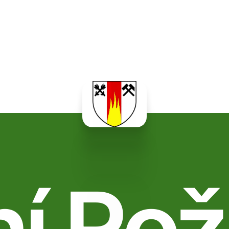
ní Rož