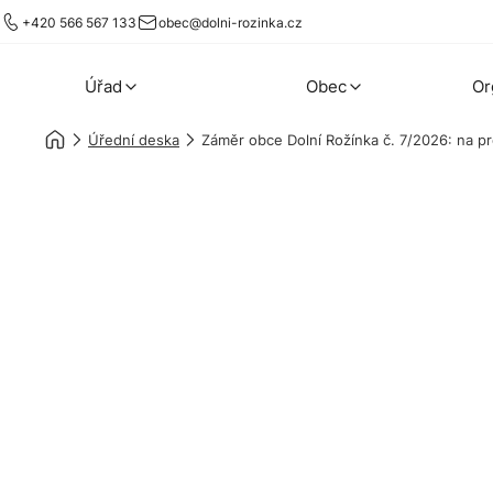
+420 566 567 133
obec@dolni-rozinka.cz
Úřad
Obec
Or
Úřední deska
Záměr obce Dolní Rožínka č. 7/2026: na p