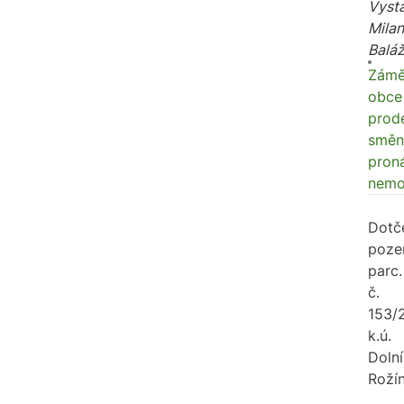
Vysta
Milan
Balá
Zámě
obce
prode
směn
proná
nemov
Dotč
poze
parc.
č.
153/2
k.ú.
Dolní
Rožín