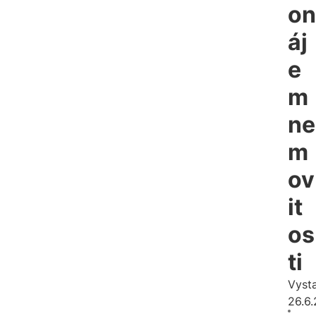
on
áj
e
m
ne
m
ov
it
os
ti
Vyst
26.6