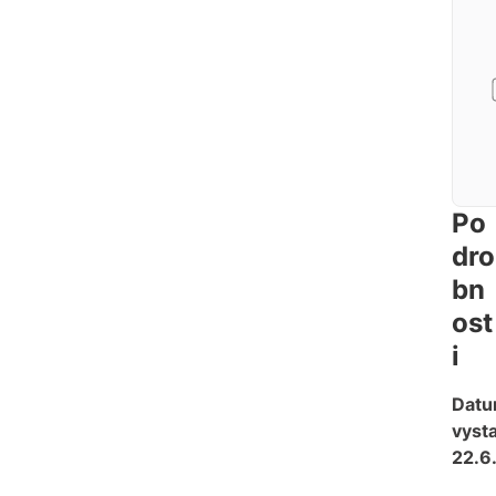
Po
dro
bn
ost
i
Dat
vysta
22.6