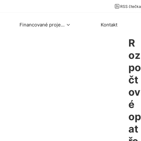
RSS čtečka
Financované projekty
Kontakt
R
oz
po
čt
ov
é
op
at