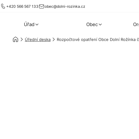
+420 566 567 133
obec@dolni-rozinka.cz
Úřad
Obec
Or
Úřední deska
Rozpočtové opatření Obce Dolní Rožínka č