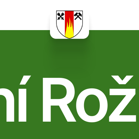
ní Rož