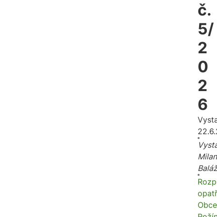
č.
5/
2
0
2
6
Vyst
22.6
Vysta
Milan
Balá
Rozp
opatř
Obce
Roží