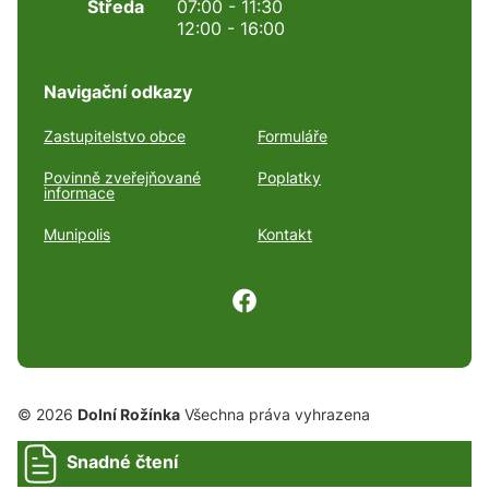
Středa
07:00 - 11:30
12:00 - 16:00
Navigační odkazy
Zastupitelstvo obce
Formuláře
Povinně zveřejňované
Poplatky
informace
Munipolis
Kontakt
© 2026
Dolní Rožínka
Všechna práva vyhrazena
Snadné čtení