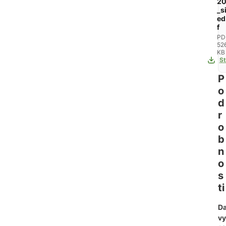
20
_s
ed
f
PD
52
KB
St
P
o
d
r
o
b
n
o
s
ti
D
vy