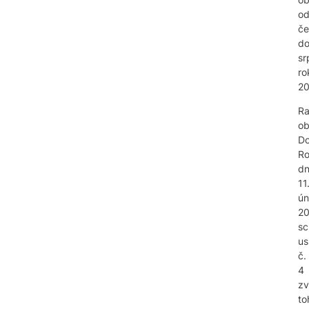
o
če
d
sr
ro
20
R
o
Do
Ro
d
11
ún
2
sc
us
č.
4
zv
to