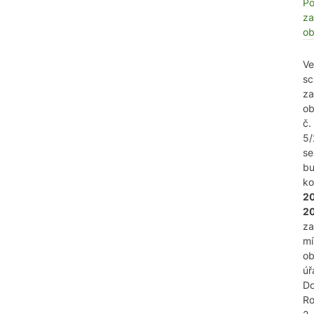
Po
za
o
Ve
sc
za
o
č.
5/
se
b
k
20
2
za
mí
ob
úř
Do
Ro