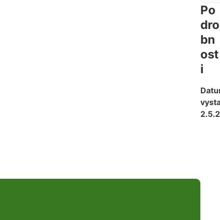
Po
dro
bn
ost
i
Dat
vysta
2.5.