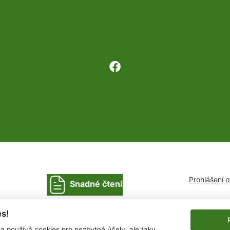
Prohlášení 
Snadné čtení
s!
ka používá cookies pro nezbytné účely, ale taky