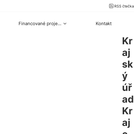
RSS čtečka
Financované projekty
Kontakt
Kr
aj
sk
ý
úř
ad
Kr
aj