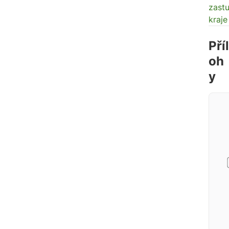
zastu
kraje
Příl
oh
y