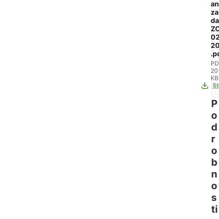
an
za
da
Z
0
2
.p
PD
20
KB
St
P
o
d
r
o
b
n
o
s
ti