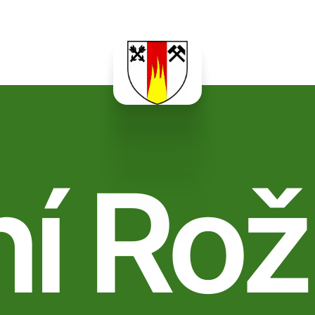
ní Rož