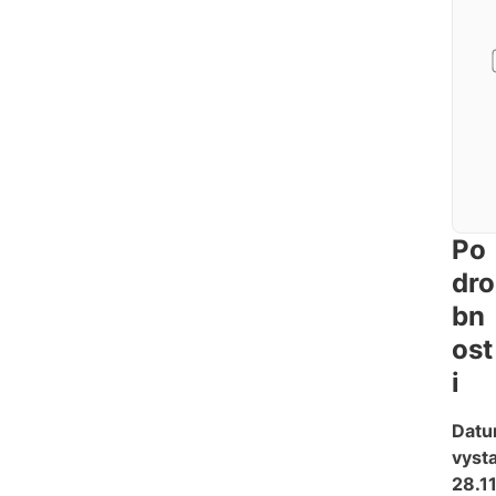
Po
dro
bn
ost
i
Dat
vysta
28.1