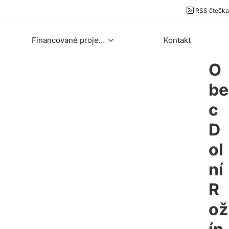
RSS čtečka
Financované projekty
Kontakt
O
be
c
D
ol
ní
R
ož