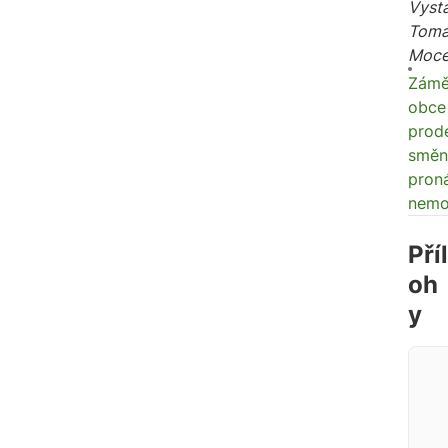
Vysta
Tomá
Moc
Zámě
obce
prode
směn
proná
nemov
Příl
oh
y