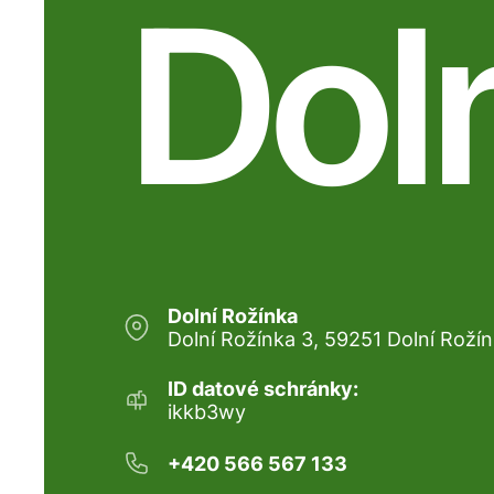
Dol
Dolní Rožínka
Dolní Rožínka 3, 59251 Dolní Roží
ID datové schránky:
ikkb3wy
+420 566 567 133