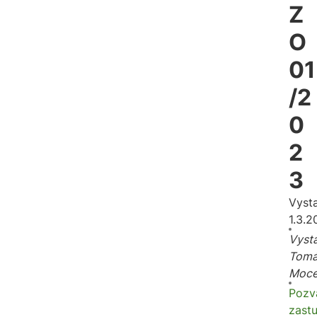
Z
O
01
/2
0
2
3
Vyst
1.3.2
Vysta
Tomá
Moc
Pozv
zastu