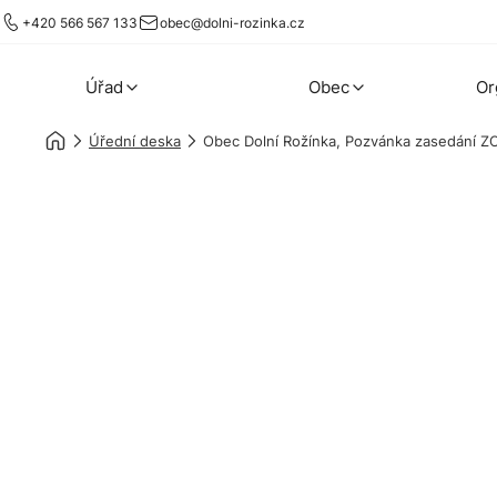
+420 566 567 133
obec@dolni-rozinka.cz
Úřad
Obec
Or
Úřední deska
Obec Dolní Rožínka, Pozvánka zasedání Z