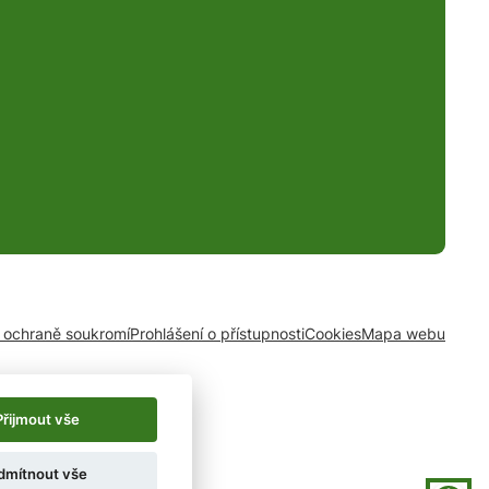
o ochraně soukromí
Prohlášení o přístupnosti
Cookies
Mapa webu
Přijmout vše
dmítnout vše