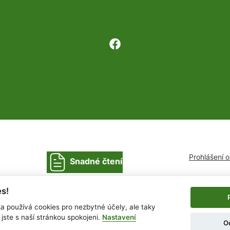
Prohlášení 
Snadné čtení
s!
ka používá cookies pro nezbytné účely, ale taky
jste s naší stránkou spokojeni.
Nastavení
O