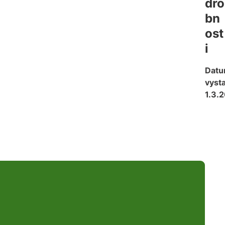
dro
bn
ost
i
Dat
vysta
1.3.