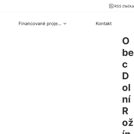
RSS čtečka
Financované projekty
Kontakt
O
be
c
D
ol
ní
R
ož