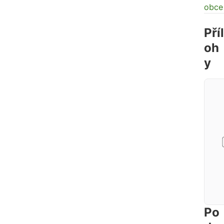
obce
Příl
oh
y
Po