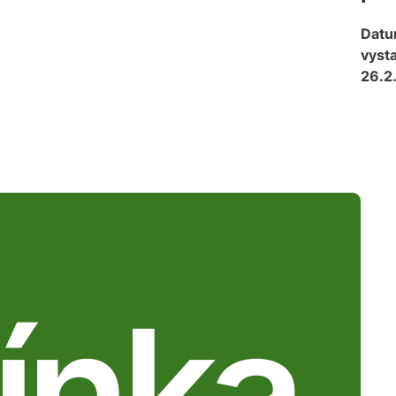
Dat
vysta
26.2
ínka