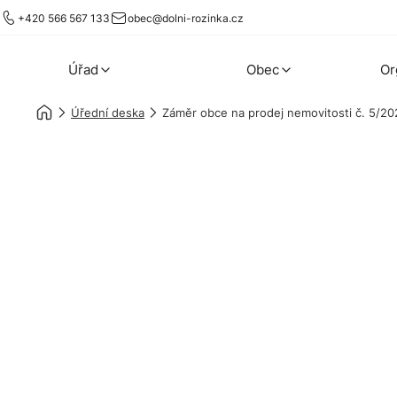
+420 566 567 133
obec@dolni-rozinka.cz
Úřad
Obec
Or
Úřední deska
Záměr obce na prodej nemovitosti č. 5/20