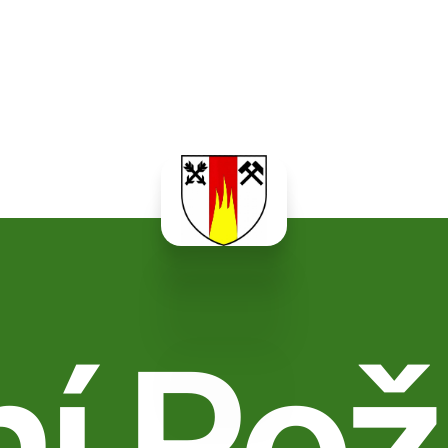
ní Rož