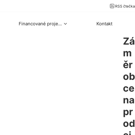
RSS čtečka
Financované projekty
Kontakt
Zá
m
ěr
ob
ce
na
pr
od