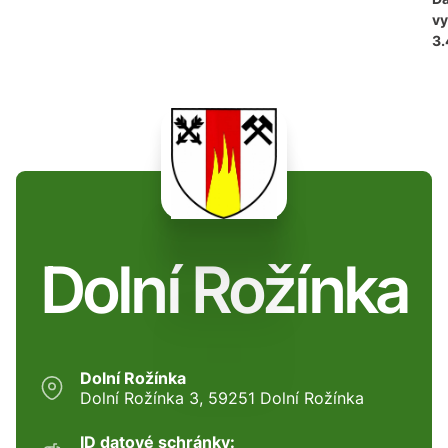
vy
3.
Dolní Rožínka
Dolní Rožínka
Dolní Rožínka 3, 59251 Dolní Rožínka
ID datové schránky: