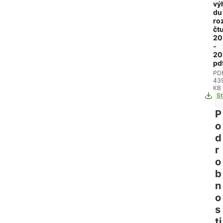
vý
du
ro
čt
20
-
20
pd
PD
43
KB
St
P
o
d
r
o
b
n
o
s
ti