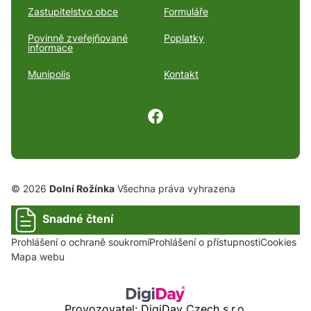
Zastupitelstvo obce
Formuláře
Povinně zveřejňované
Poplatky
informace
Munipolis
Kontakt
© 2026
Dolní Rožínka
Všechna práva vyhrazena
Snadné čtení
Prohlášení o ochraně soukromí
Prohlášení o přístupnosti
Cookies
Mapa webu
Provozovatel: DigiDay Czech s.r.o.