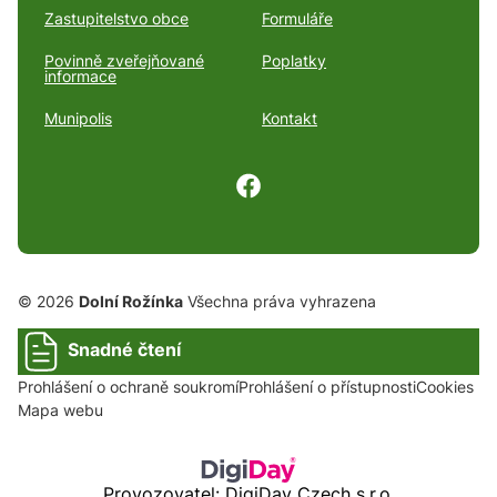
Zastupitelstvo obce
Formuláře
Povinně zveřejňované
Poplatky
informace
Munipolis
Kontakt
© 2026
Dolní Rožínka
Všechna práva vyhrazena
Snadné čtení
Prohlášení o ochraně soukromí
Prohlášení o přístupnosti
Cookies
Mapa webu
Provozovatel: DigiDay Czech s.r.o.