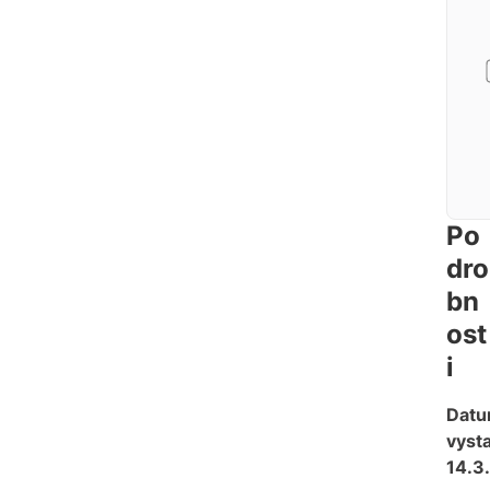
Po
dro
bn
ost
i
Dat
vysta
14.3