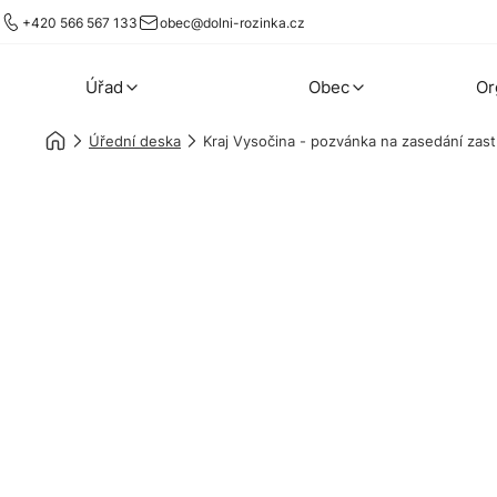
+420 566 567 133
obec@dolni-rozinka.cz
Úřad
Obec
Or
Úřední deska
Kraj Vysočina - pozvánka na zasedání zast