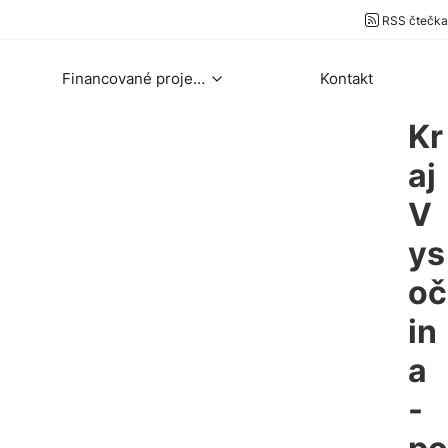
RSS čtečka
Financované projekty
Kontakt
Kr
aj
V
ys
oč
in
a
-