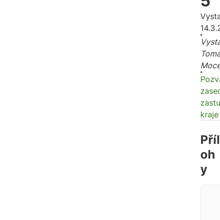
5
Vyst
14.3
Vysta
Tomá
Moc
Pozv
zase
zastu
kraje
Příl
oh
y