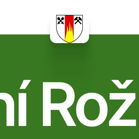
ní Rož