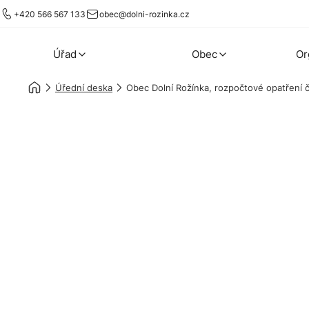
+420 566 567 133
obec@dolni-rozinka.cz
Úřad
Obec
Or
Úřední deska
Obec Dolní Rožínka, rozpočtové opatření 