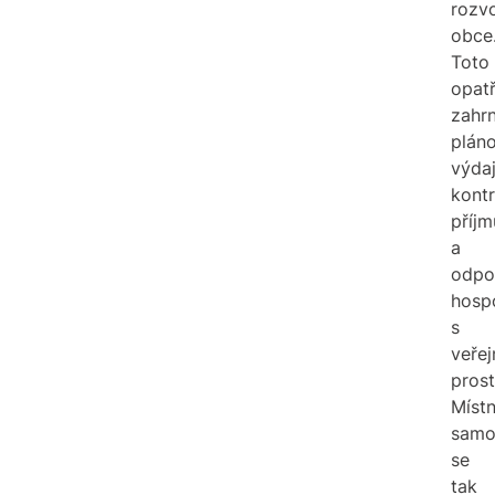
rozv
obce
Toto
opatř
zahrn
plán
výdaj
kontr
příjm
a
odpo
hosp
s
veře
prost
Místn
samo
se
tak