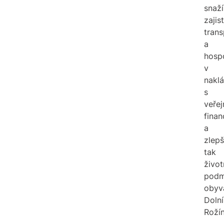
snaží
zajist
trans
a
hosp
v
naklá
s
veře
fina
a
zlepš
tak
život
podm
obyv
Dolní
Rožín