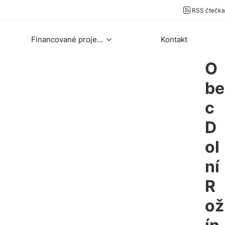
RSS čtečka
Financované projekty
Kontakt
O
be
c
D
ol
ní
R
ož