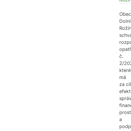
Obec
Dolní
Roží
schvá
rozp
opatř
č.
2/20
které
má
za cíl
efekt
sprá
finan
pros
a
podp