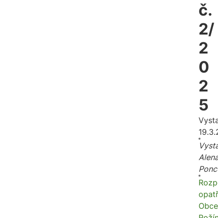
č.
2/
2
0
2
5
Vyst
19.3
Vysta
Alen
Ponc
Rozp
opatř
Obce
Roží