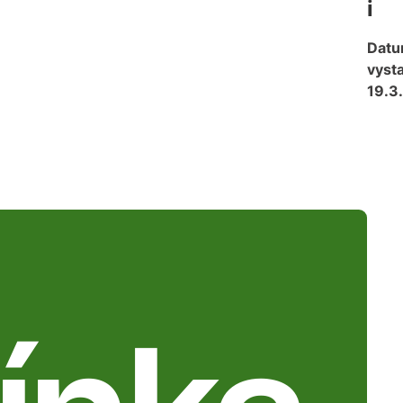
i
Dat
vysta
19.3