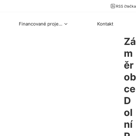
RSS čtečka
Financované projekty
Kontakt
Zá
m
ěr
ob
ce
D
ol
ní