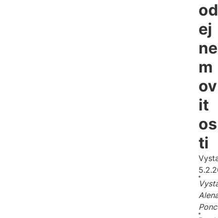
od
ej
ne
m
ov
it
os
ti
Vyst
5.2.
Vysta
Alen
Ponc