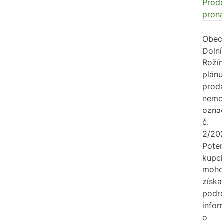
Prode
pron
Obec
Dolní
Roží
plánu
prod
nemo
ozna
č.
2/20
Poten
kupc
moh
získa
podr
info
o