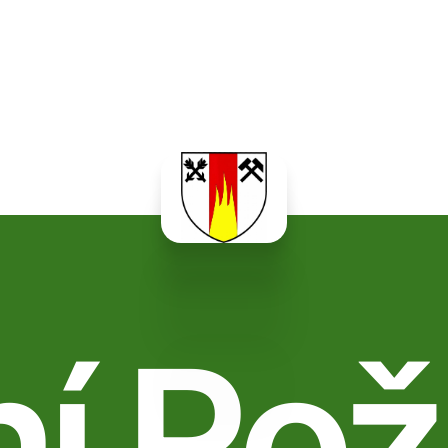
ní Rož