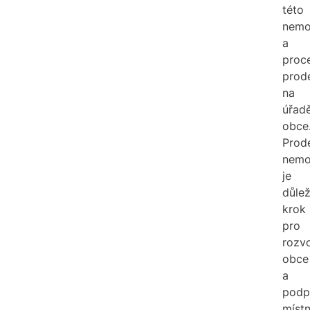
této
nemo
a
proc
prod
na
úřad
obce
Prod
nemo
je
důlež
krok
pro
rozvo
obce
a
podp
místn