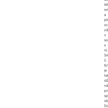
té
sm
a
pl
sv
zá
v
so
s
ní.
Sm
č.
6/
je
ta
dů
ná
pr
sp
o
Do