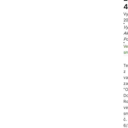
4
Vy
20
Vy
Al
P
Ve
sm
Te
z
va
za
"
Do
Ro
ve
sm
č.
6/