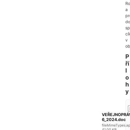
Ro
a
pr
do
sp
cí
v
ob
P
ří
l
o
h
y
VEŘEJNOPRÁ
6_2024.doc
fileMimeTypes.ap
41.00 KB