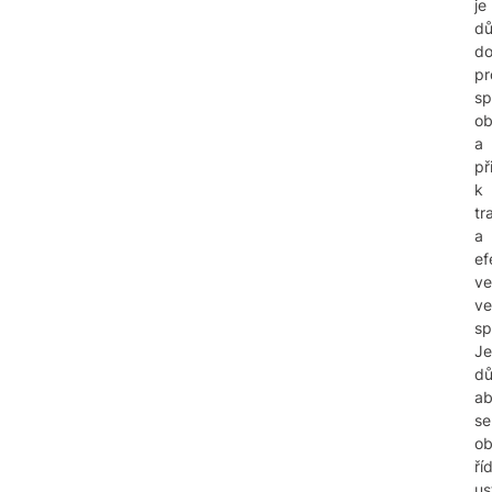
je
dů
d
pr
sp
o
a
př
k
tr
a
ef
ve
ve
sp
Je
dů
a
se
o
říd
us