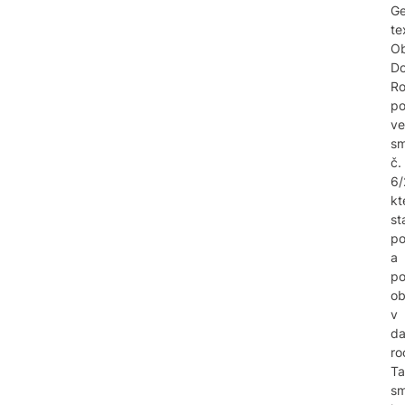
Ge
te
O
Do
Ro
po
ve
sm
č.
6/
kt
st
p
a
po
o
v
d
ro
Ta
sm