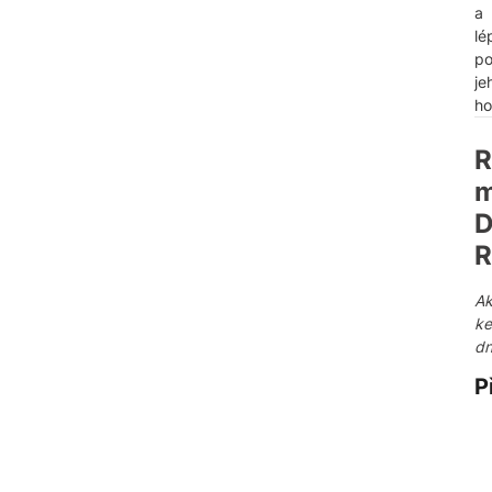
a
lé
po
je
ho
R
m
D
R
Ak
ke
dn
P