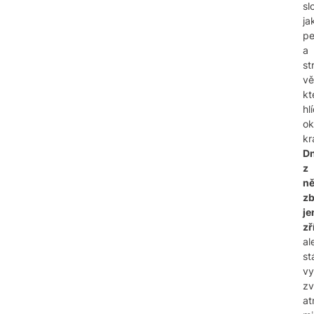
sl
ja
pe
a
st
vě
kt
hl
ok
kr
D
z
ně
zb
je
zř
al
st
vy
zv
at