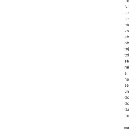
mi
Ná
se
s
rá
vr
a
ob
ta
to
st
mí
a
ne
se
un
d
d
d
mi