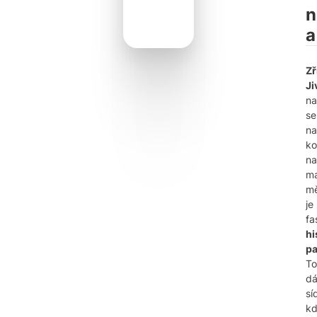
n
a
Zř
Ji
na
se
na
ko
n
m
mě
je
fa
hi
p
To
d
sí
kd