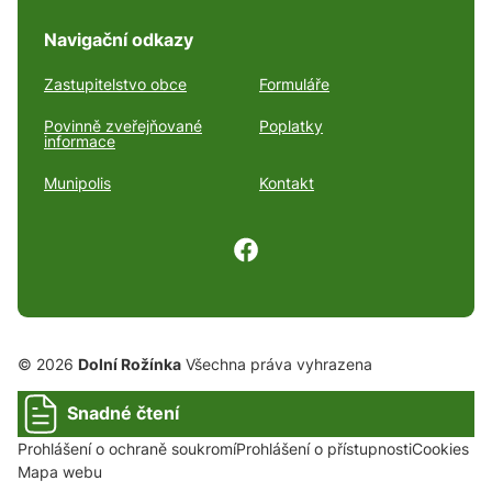
Navigační odkazy
Zastupitelstvo obce
Formuláře
Povinně zveřejňované
Poplatky
informace
Munipolis
Kontakt
© 2026
Dolní Rožínka
Všechna práva vyhrazena
Snadné čtení
Prohlášení o ochraně soukromí
Prohlášení o přístupnosti
Cookies
Mapa webu