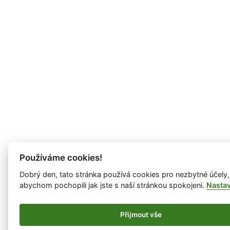
Používáme cookies!
Dobrý den, tato stránka používá cookies pro nezbytné účely,
abychom pochopili jak jste s naší stránkou spokojeni.
Nasta
Přijmout vše