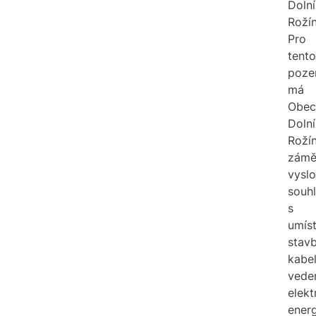
Dolní
Rožín
Pro
tento
poze
má
Obec
Dolní
Roží
zámě
vyslo
souh
s
umís
stav
kabe
vede
elekt
energ