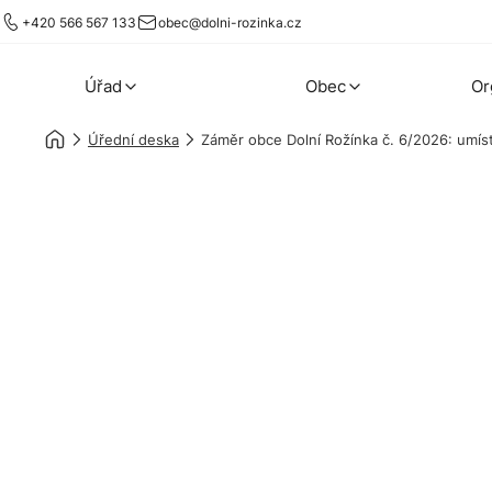
+420 566 567 133
obec@dolni-rozinka.cz
Úřad
Obec
Or
Úřední deska
Záměr obce Dolní Rožínka č. 6/2026: umís