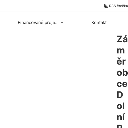
RSS čtečka
Financované projekty
Kontakt
Zá
m
ěr
ob
ce
D
ol
ní