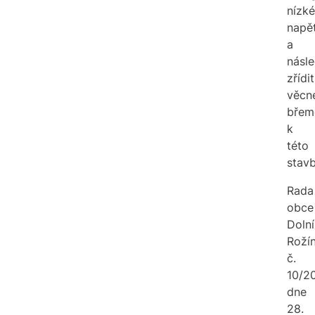
nízk
napět
a
násl
zřídit
věcn
břem
k
této
stavb
Rada
obce
Dolní
Roží
č.
10/2
dne
28.