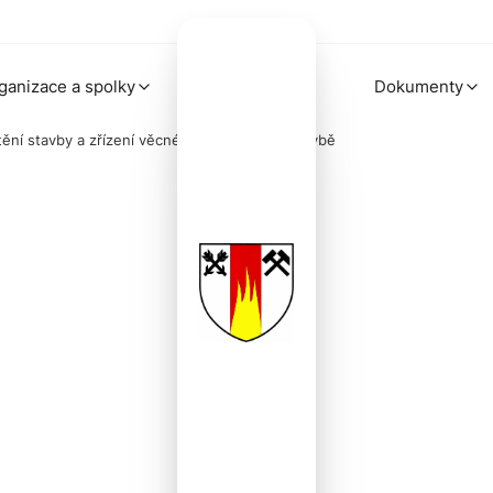
ganizace a spolky
Dokumenty
tění stavby a zřízení věcného břemene ke stavbě