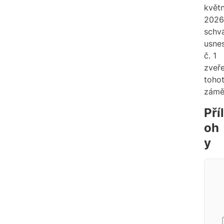
květ
2026
schvá
usne
č. 1
zveře
toho
zámě
Příl
oh
y