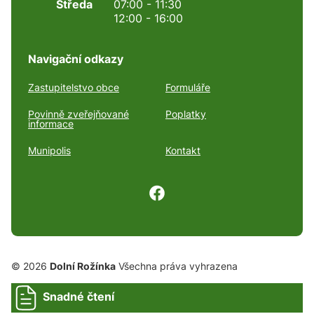
Středa
07:00 - 11:30
12:00 - 16:00
Navigační odkazy
Zastupitelstvo obce
Formuláře
Povinně zveřejňované
Poplatky
informace
Munipolis
Kontakt
© 2026
Dolní Rožínka
Všechna práva vyhrazena
Snadné čtení